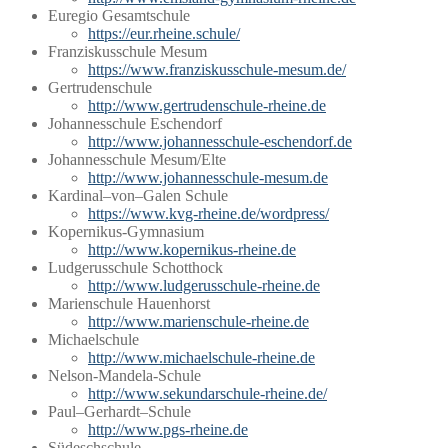
Euregio Gesamtschule
https://eur.rheine.schule/
Franziskusschule Mesum
https://www.franziskusschule-mesum.de/
Gertrudenschule
http://www.gertrudenschule-rheine.de
Johannesschule Eschendorf
http://www.johannesschule-eschendorf.de
Johannesschule Mesum/Elte
http://www.johannesschule-mesum
.de
Kardinal–von–Galen Schule
https://www.kvg-rheine.de/wordpress/
Kopernikus-Gymnasium
http://www.kopernikus-rheine.de
Ludgerusschule Schotthock
http://www.ludgerusschule-rheine.de
Marienschule Hauenhorst
http://www.marienschule-rheine.de
Michaelschule
http://www.michaelschule-rheine.de
Nelson-Mandela-Schule
http://www.sekundarschule-rheine.de/
Paul–Gerhardt–Schule
http://www.pgs-rheine.de
Südeschschule