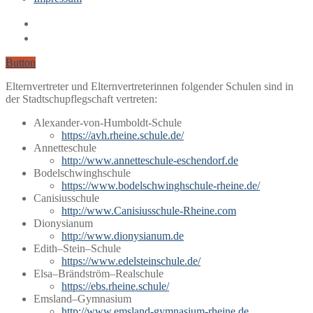
Button
Elternvertreter und Elternvertreterinnen folgender Schulen sind in
der Stadtschupflegschaft vertreten:
Alexander-von-Humboldt-Schule
https://avh.rheine.schule.de/
Annetteschule
http://www.annetteschule-eschendorf.de
Bodelschwinghschule
https://www.bodelschwinghschule-rheine.de/
Canisiusschule
http://www.Canisiusschule-Rheine.com
Dionysianum
http://www.dionysianum.de
Edith–Stein–Schule
https://www.edelsteinschule.de/
Elsa–Brändström–Realschule
https://ebs.rheine.schule/
Emsland–Gymnasium
http://www.emsland-gymnasium-rheine.de