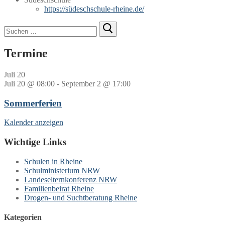
https://südeschschule-rheine.de/
Suchen
nach:
Termine
Juli
20
Juli 20 @ 08:00
-
September 2 @ 17:00
Sommerferien
Kalender anzeigen
Wichtige Links
Schulen in Rheine
Schulministerium NRW
Landeselternkonferenz NRW
Familienbeirat Rheine
Drogen- und Suchtberatung Rheine
Kategorien