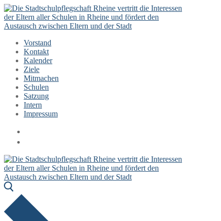
Zum
Menü
Schließen
Inhalt
springen
Vorstand
Kontakt
Kalender
Ziele
Mitmachen
Schulen
Satzung
Intern
Impressum