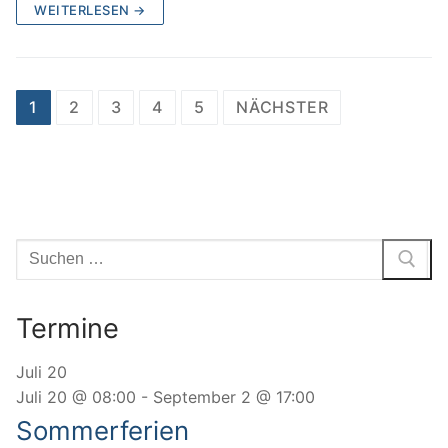
WEITERLESEN →
Seitennummerierung
1
2
3
4
5
NÄCHSTER
der
Beiträge
Suchen
nach:
Termine
Juli
20
Juli 20 @ 08:00
-
September 2 @ 17:00
Sommerferien