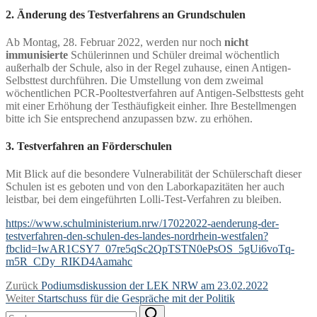
2. Änderung des Testverfahrens an Grundschulen
Ab Montag, 28. Februar 2022, werden nur noch
nicht
immunisierte
Schülerinnen und Schüler dreimal wöchentlich
außerhalb der Schule, also in der Regel zuhause, einen Antigen-
Selbsttest durchführen. Die Umstellung von dem zweimal
wöchentlichen PCR-Pooltestverfahren auf Antigen-Selbsttests geht
mit einer Erhöhung der Testhäufigkeit einher. Ihre Bestellmengen
bitte ich Sie entsprechend anzupassen bzw. zu erhöhen.
3. Testverfahren an Förderschulen
Mit Blick auf die besondere Vulnerabilität der Schülerschaft dieser
Schulen ist es geboten und von den Laborkapazitäten her auch
leistbar, bei dem eingeführten Lolli-Test-Verfahren zu bleiben.
https://www.schulministerium.nrw/17022022-aenderung-der-
testverfahren-den-schulen-des-landes-nordrhein-westfalen?
fbclid=IwAR1CSY7_07re5qSc2QpTSTN0ePsOS_5gUi6voTq-
m5R_CDy_RIKD4Aamahc
Beitragsnavigation
Vorheriger
Zurück
Podiumsdiskussion der LEK NRW am 23.02.2022
Nächster
Beitrag:
Weiter
Startschuss für die Gespräche mit der Politik
Suchen
Beitrag: