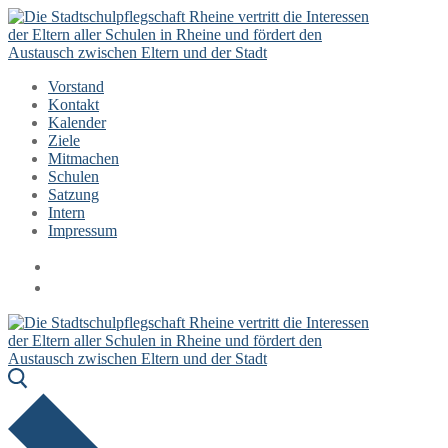
Zum
Menü
Schließen
Inhalt
springen
Vorstand
Kontakt
Kalender
Ziele
Mitmachen
Schulen
Satzung
Intern
Impressum