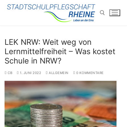
Zum
Inhalt
springen
Suchen nach:
LEK NRW: Weit weg von
Lernmittelfreiheit – Was kostet
Schule in NRW?
CB
1. JUNI 2022
ALLGEMEIN
0 KOMMENTARE