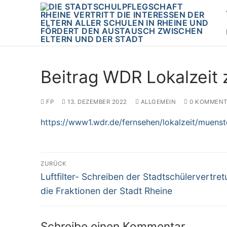
Zum
Inhalt
springen
Beitrag WDR Lokalzeit 
FP
13. DEZEMBER 2022
ALLGEMEIN
0 KOMMENT
https://www1.wdr.de/fernsehen/lokalzeit/muenste
Beitragsnavigation
ZURÜCK
Vorheriger
Luftfilter- Schreiben der Stadtschülervertre
Beitrag:
die Fraktionen der Stadt Rheine
Schreibe einen Kommentar