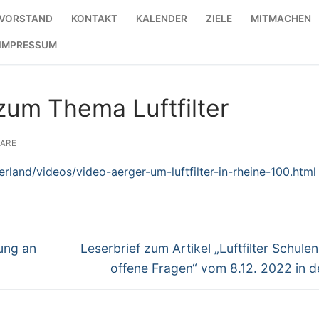
VORSTAND
KONTAKT
KALENDER
ZIELE
MITMACHEN
IMPRESSUM
zum Thema Luftfilter
ARE
rland/videos/video-aerger-um-luftfilter-in-rheine-100.html
Nächster
tung an
Leserbrief zum Artikel „Luftfilter Schulen
Beitrag:
offene Fragen“ vom 8.12. 2022 in 